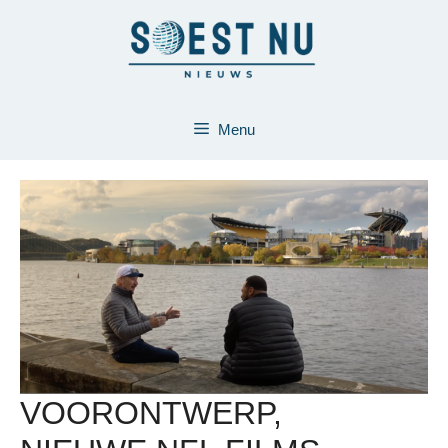
Ga
naar
de
inhoud
Menu
VOORONTWERP,