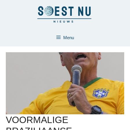
Ga
naar
de
inhoud
Menu
VOORMALIGE