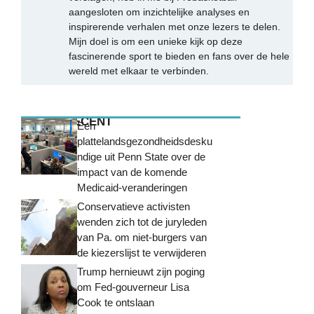
aangesloten om inzichtelijke analyses en
inspirerende verhalen met onze lezers te delen.
Mijn doel is om een unieke kijk op deze
fascinerende sport te bieden en fans over de hele
wereld met elkaar te verbinden.
MEEST RECENT
Een
plattelandsgezondheidsdesku
ndige uit Penn State over de
impact van de komende
Medicaid-veranderingen
Conservatieve activisten
wenden zich tot de juryleden
van Pa. om niet-burgers van
de kiezerslijst te verwijderen
Trump hernieuwt zijn poging
om Fed-gouverneur Lisa
Cook te ontslaan