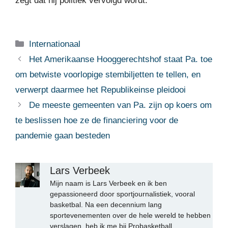
zegt dat hij politiek vervolgd wordt.
Categorieën
Internationaal
Het Amerikaanse Hooggerechtshof staat Pa. toe
om betwiste voorlopige stembiljetten te tellen, en
verwerpt daarmee het Republikeinse pleidooi
De meeste gemeenten van Pa. zijn op koers om
te beslissen hoe ze de financiering voor de
pandemie gaan besteden
Lars Verbeek
Mijn naam is Lars Verbeek en ik ben
gepassioneerd door sportjournalistiek, vooral
basketbal. Na een decennium lang
sportevenementen over de hele wereld te hebben
verslagen, heb ik me bij Probasketball