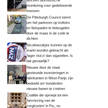
lanceert biometrische
monitoring voor gedetineerde
mensen
De Pittsburgh Council stemt
om het parkeren op trottoirs
en fietspaden te beteugelen
door de maas in de code te
dichten
Nicotinezakjes kunnen op de
markt worden gebracht als
‘lager risico’ dan sigaretten. Is
dat gevaarlijk?
Nieuwe door de staat
gesteunde investeringen in
fabrikanten in West-Parijs zijn
bedoeld om honderden
nieuwe banen te creëren
Coalitie die oproept tot een
‘bevriezing van de
zorgkosten’ in Pa., nu