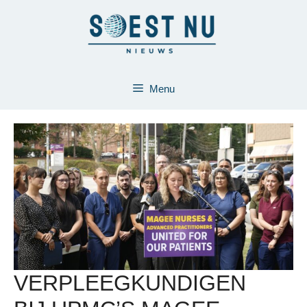
Ga
naar
de
inhoud
Menu
VERPLEEGKUNDIGEN