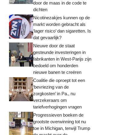
door de maas in de code te
dichten
Nicotinezakjes kunnen op de
markt worden gebracht als
‘lager risico’ dan sigaretten. Is
dat gevaarlijk?
Nieuwe door de staat
gesteunde investeringen in
fabrikanten in West-Parijs zijn
bedoeld om honderden
nieuwe banen te creëren
Coalitie die oproept tot een
‘bevriezing van de
zorgkosten’ in Pa., nu
verzekeraars om
tariefverhogingen vragen
Progressieven boeken de
grootste overwinning tot nu
toe in Michigan, terwijl Trump
de macht over de