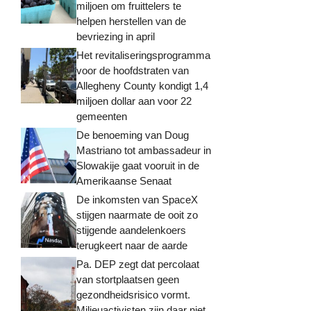
miljoen om fruittelers te
helpen herstellen van de
bevriezing in april
Het revitaliseringsprogramma
voor de hoofdstraten van
Allegheny County kondigt 1,4
miljoen dollar aan voor 22
gemeenten
De benoeming van Doug
Mastriano tot ambassadeur in
Slowakije gaat vooruit in de
Amerikaanse Senaat
De inkomsten van SpaceX
stijgen naarmate de ooit zo
stijgende aandelenkoers
terugkeert naar de aarde
Pa. DEP zegt dat percolaat
van stortplaatsen geen
gezondheidsrisico vormt.
Milieuactivisten zijn daar niet