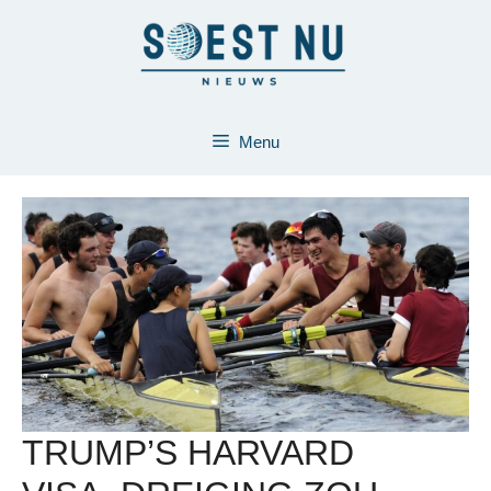
Ga
naar
de
inhoud
Menu
TRUMP’S HARVARD