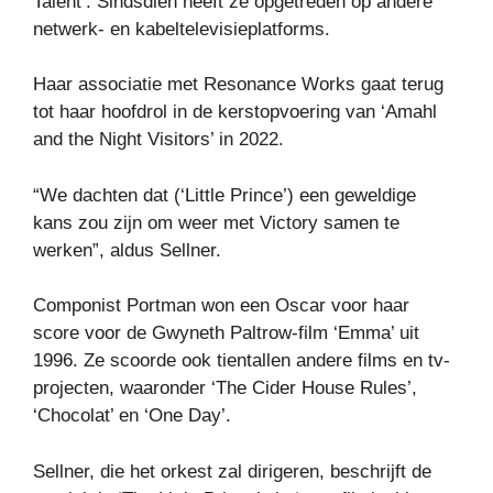
Talent’. Sindsdien heeft ze opgetreden op andere
netwerk- en kabeltelevisieplatforms.
Haar associatie met Resonance Works gaat terug
tot haar hoofdrol in de kerstopvoering van ‘Amahl
and the Night Visitors’ in 2022.
“We dachten dat (‘Little Prince’) een geweldige
kans zou zijn om weer met Victory samen te
werken”, aldus Sellner.
Componist Portman won een Oscar voor haar
score voor de Gwyneth Paltrow-film ‘Emma’ uit
1996. Ze scoorde ook tientallen andere films en tv-
projecten, waaronder ‘The Cider House Rules’,
‘Chocolat’ en ‘One Day’.
Sellner, die het orkest zal dirigeren, beschrijft de