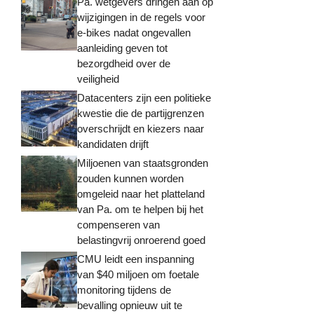
Pa. wetgevers dringen aan op
wijzigingen in de regels voor
e-bikes nadat ongevallen
aanleiding geven tot
bezorgdheid over de
veiligheid
Datacenters zijn een politieke
kwestie die de partijgrenzen
overschrijdt en kiezers naar
kandidaten drijft
Miljoenen van staatsgronden
zouden kunnen worden
omgeleid naar het platteland
van Pa. om te helpen bij het
compenseren van
belastingvrij onroerend goed
CMU leidt een inspanning
van $40 miljoen om foetale
monitoring tijdens de
bevalling opnieuw uit te