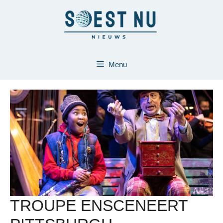
Ga
naar
de
inhoud
Menu
TROUPE ENSCENEERT