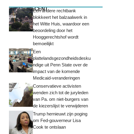
MEEST RECENT
Een andere rechtbank
blokkeert het balzaalwerk in
het Witte Huis, waardoor een
beoordeling door het
Hooggerechtshof wordt
bemoeilijkt
Een
plattelandsgezondheidsdesku
ndige uit Penn State over de
impact van de komende
Medicaid-veranderingen
Conservatieve activisten
wenden zich tot de juryleden
van Pa. om niet-burgers van
de kiezerslijst te verwijderen
Trump hernieuwt zijn poging
om Fed-gouverneur Lisa
Cook te ontslaan