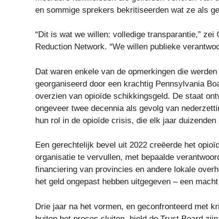
en sommige sprekers bekritiseerden wat ze als ge
“Dit is wat we willen: volledige transparantie,” ze
Reduction Network. “We willen publieke verantwoo
Dat waren enkele van de opmerkingen die werden g
georganiseerd door een krachtig Pennsylvania Boar
overzien van opioïde schikkingsgeld. De staat ont
ongeveer twee decennia als gevolg van nederzett
hun rol in de opioïde crisis, die elk jaar duizend
Een gerechtelijk bevel uit 2022 creëerde het opio
organisatie te vervullen, met bepaalde verantwoor
financiering van provincies en andere lokale over
het geld ongepast hebben uitgegeven – een macht d
Drie jaar na het vormen, en geconfronteerd met kr
buiten het proces sluiten, hield de Trust Board zij