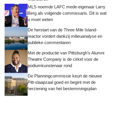
MLS noemde LAFC mede-eigenaar Larry
Berg als volgende commissaris. Dit is wat
u moet weten
De herstart van de Three Mile Island-
reactor vordert dankzij milieuanalyse en
publieke commentaren
Met de productie van Pittsburgh’s Alumni
Theatre Company is de cirkel voor de
podiumkunstenaar rond
De Planningcommissie keurt de nieuwe
Pitt-slaapzaal goed en begint met de
herziening van het bestemmingsplan