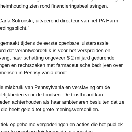
heimhouding zien rond financieringsbeslissingen.
i Carla Sofronski, uitvoerend directeur van het PA Harm
rdingsplicht.”
emaakt tijdens de eerste openbare luistersessie
d dat verantwoordelijk is voor het verspreiden en
vangt naar schatting ongeveer $ 2 miljard gedurende
ingen en rechtszaken met farmaceutische bedrijven over
en mensen in Pennsylvania doodt.
ïde misbruik van Pennsylvania en verslaving om de
delijkheden voor de fondsen. De trustboard kan
heden achterhouden als haar ambtenaren besluiten dat ze
ie heeft geleid tot grote meningsverschillen.
itiek op geheime vergaderingen en acties die het publiek
n eerste openbare luistersessie in augustus.