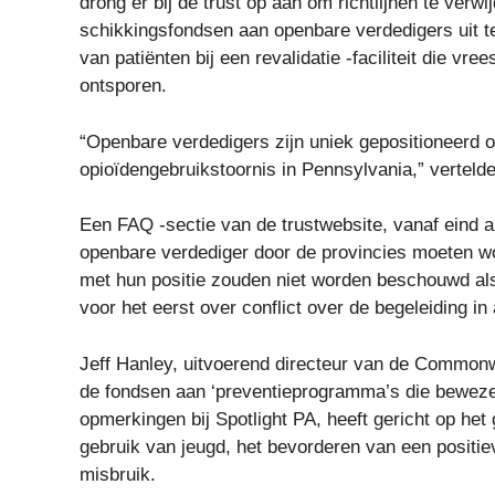
drong er bij de trust op aan om richtlijnen te verw
schikkingsfondsen aan openbare verdedigers uit te
van patiënten bij een revalidatie -faciliteit die vre
ontsporen.
“Openbare verdedigers zijn uniek gepositioneerd 
opioïdengebruikstoornis in Pennsylvania,” verteld
Een FAQ -sectie van de trustwebsite, vanaf eind a
openbare verdediger door de provincies moeten wo
met hun positie zouden niet worden beschouwd als
voor het eerst over conflict over de begeleiding in 
Jeff Hanley, uitvoerend directeur van de Commonwe
de fondsen aan ‘preventieprogramma’s die bewezen 
opmerkingen bij Spotlight PA, heeft gericht op het
gebruik van jeugd, het bevorderen van een positi
misbruik.