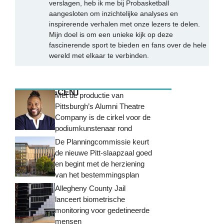
verslagen, heb ik me bij Probasketball
aangesloten om inzichtelijke analyses en
inspirerende verhalen met onze lezers te delen.
Mijn doel is om een unieke kijk op deze
fascinerende sport te bieden en fans over de hele
wereld met elkaar te verbinden.
MEEST RECENT
Met de productie van
Pittsburgh’s Alumni Theatre
Company is de cirkel voor de
podiumkunstenaar rond
De Planningcommissie keurt
de nieuwe Pitt-slaapzaal goed
en begint met de herziening
van het bestemmingsplan
Allegheny County Jail
lanceert biometrische
monitoring voor gedetineerde
mensen