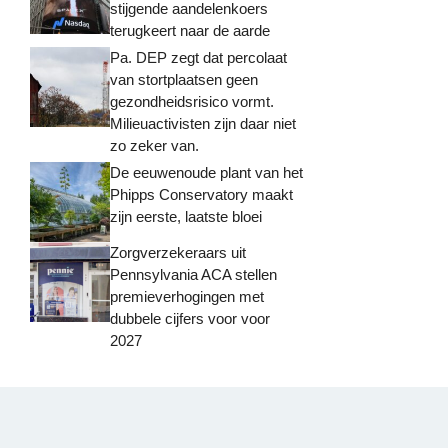
stijgende aandelenkoers
terugkeert naar de aarde
Pa. DEP zegt dat percolaat
van stortplaatsen geen
gezondheidsrisico vormt.
Milieuactivisten zijn daar niet
zo zeker van.
De eeuwenoude plant van het
Phipps Conservatory maakt
zijn eerste, laatste bloei
Zorgverzekeraars uit
Pennsylvania ACA stellen
premieverhogingen met
dubbele cijfers voor voor
2027