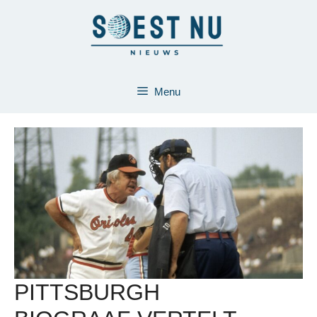
Ga
naar
de
inhoud
Menu
PITTSBURGH