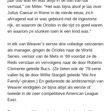
jaar oud was en was altijd in de ban van dat
verhaal,” zei Miller. “Het was bijna alsof je las over
Julius Caesar in Rome in de vierde eeuw, zich
afvragend wat er was gebeurd met dit ingestorte
rijk, en waarom de Orioles in die tijd zo goed waren
en waarom ze stunken toen ik een kind was.”
In elk van Weaver’s eerste drie volledige seizoenen
als manager, gingen de Orioles naar de World
Series, verloor van de Mets in ’69 voordat ze de
Reds verslaan en vervolgens naar de door Roberto
Clemente geleide Bucs. (Ze lieten ook de ’79-serie
vallen bij de door Willie Stargell geleide ‘We Are
Family’-piraten.) En gedurende de ambtstermijn van
Weaver eindigden ze bijna altijd als eerste of
tweede in de zeer competitieve American League
East.