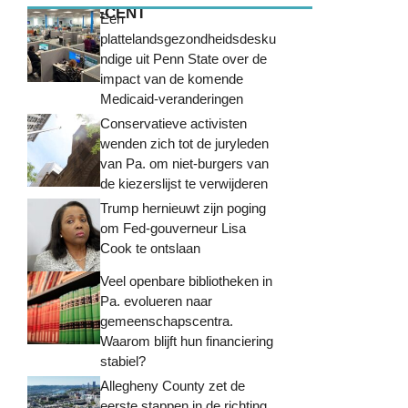
MEEST RECENT
Een
plattelandsgezondheidsdesku
ndige uit Penn State over de
impact van de komende
Medicaid-veranderingen
Conservatieve activisten
wenden zich tot de juryleden
van Pa. om niet-burgers van
de kiezerslijst te verwijderen
Trump hernieuwt zijn poging
om Fed-gouverneur Lisa
Cook te ontslaan
Veel openbare bibliotheken in
Pa. evolueren naar
gemeenschapscentra.
Waarom blijft hun financiering
stabiel?
Allegheny County zet de
eerste stappen in de richting