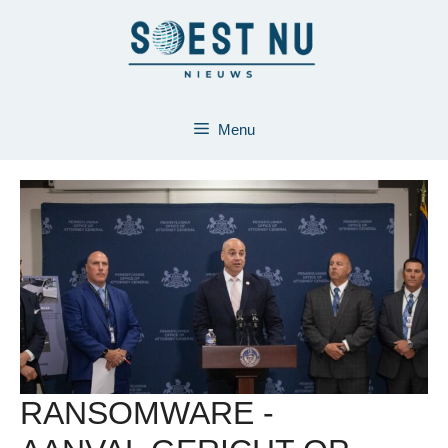
Ga
naar
de
inhoud
Menu
RANSOMWARE -