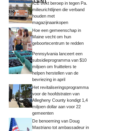
MEEST RECENT
ICE trekt beroep in tegen Pa.
milieurichtlijnen die verband
houden met
magazijnaankopen
Hoe een gemeenschap in
Maine vecht om hun
geboortecentrum te redden
Pennsylvania lanceert een
subsidieprogramma van $10
miljoen om fruittelers te
helpen herstellen van de
bevriezing in april
Het revitaliseringsprogramma
voor de hoofdstraten van
Allegheny County kondigt 1,4
miljoen dollar aan voor 22
gemeenten
De benoeming van Doug
Mastriano tot ambassadeur in