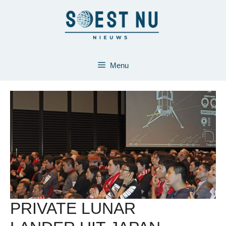
Ga
naar
de
inhoud
Menu
PRIVATE LUNAR