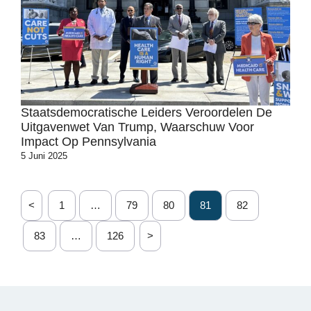
Staatsdemocratische Leiders Veroordelen De
Uitgavenwet Van Trump, Waarschuw Voor
Impact Op Pennsylvania
5 Juni 2025
<
1
…
79
80
81
82
83
…
126
>