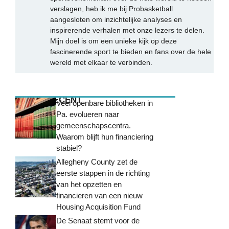
verslagen, heb ik me bij Probasketball
aangesloten om inzichtelijke analyses en
inspirerende verhalen met onze lezers te delen.
Mijn doel is om een unieke kijk op deze
fascinerende sport te bieden en fans over de hele
wereld met elkaar te verbinden.
MEEST RECENT
Veel openbare bibliotheken in
Pa. evolueren naar
gemeenschapscentra.
Waarom blijft hun financiering
stabiel?
Allegheny County zet de
eerste stappen in de richting
van het opzetten en
financieren van een nieuw
Housing Acquisition Fund
De Senaat stemt voor de