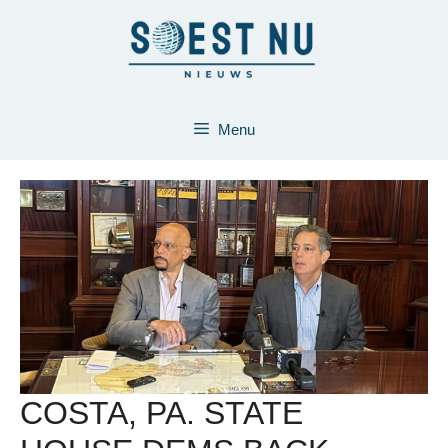
Ga
naar
de
inhoud
Menu
COSTA, PA. STATE