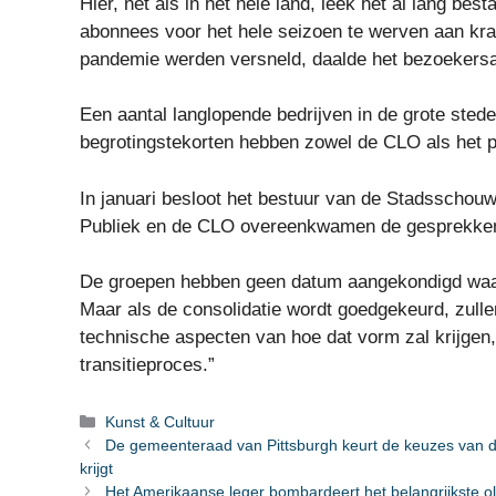
Hier, net als in het hele land, leek het al lang be
abonnees voor het hele seizoen te werven aan krac
pandemie werden versneld, daalde het bezoekersaa
Een aantal langlopende bedrijven in de grote stede
begrotingstekorten hebben zowel de CLO als het p
In januari besloot het bestuur van de Stadsschouwb
Publiek en de CLO overeenkwamen de gesprekken 
De groepen hebben geen datum aangekondigd waar
Maar als de consolidatie wordt goedgekeurd, zull
technische aspecten van hoe dat vorm zal krijgen
transitieproces.”
Categorieën
Kunst & Cultuur
De gemeenteraad van Pittsburgh keurt de keuzes van 
krijgt
Het Amerikaanse leger bombardeert het belangrijkste oli