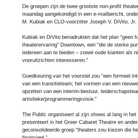
De groepen zijn de twee grootste non-profit theat
maandag aangekondigd in een e-mailbericht, onder
M. Kubiak en CLO-voorzitter Joseph V. DiVito, Jr.
Kubiak en DiVito benadrukten dat het plan “geen fu
theaterervaring” Downtown, een “die de sterke pun
iedereen aan te bieden – zowel oude klanten als ni
vooruitzichten interesseren.”
Goedkeuring van het voorstel zou “een formeel in
van een transitieteam; het vormen van een nieuwe o
opzetten van een interim-bestuur, leiderschapstea
artistieke/programmeringsvisie.”
The Public organiseert al zijn shows al lang in he
presenteert in het Greer Cabaret Theatre en ander
geconsolideerde groep “theaters zou kiezen die he
financieel.”