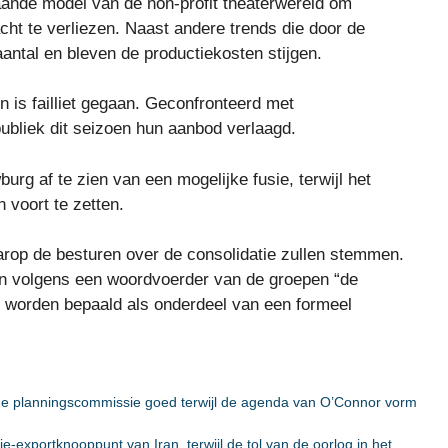
staande model van de non-profit theaterwereld om
ht te verliezen. Naast andere trends die door de
ntal en bleven de productiekosten stijgen.
n is failliet gegaan. Geconfronteerd met
ubliek dit seizoen hun aanbod verlaagd.
urg af te zien van een mogelijke fusie, terwijl het
voort te zetten.
op de besturen over de consolidatie zullen stemmen.
en volgens een woordvoerder van de groepen “de
, worden bepaald als onderdeel van een formeel
de planningscommissie goed terwijl de agenda van O’Connor vorm
e-exportknooppunt van Iran, terwijl de tol van de oorlog in het