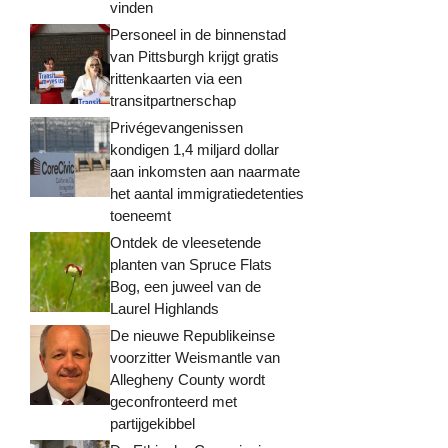
vinden
Personeel in de binnenstad
van Pittsburgh krijgt gratis
rittenkaarten via een
transitpartnerschap
Privégevangenissen
kondigen 1,4 miljard dollar
aan inkomsten aan naarmate
het aantal immigratiedetenties
toeneemt
Ontdek de vleesetende
planten van Spruce Flats
Bog, een juweel van de
Laurel Highlands
De nieuwe Republikeinse
voorzitter Weismantle van
Allegheny County wordt
geconfronteerd met
partijgekibbel