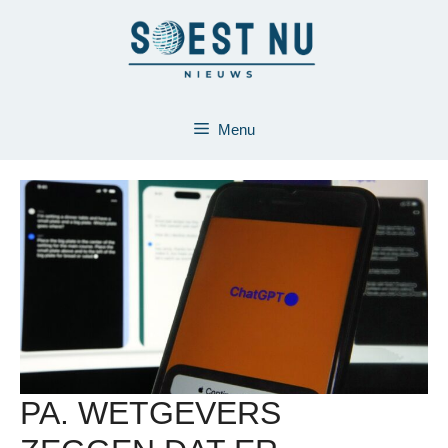
Ga
naar
de
inhoud
Menu
PA. WETGEVERS