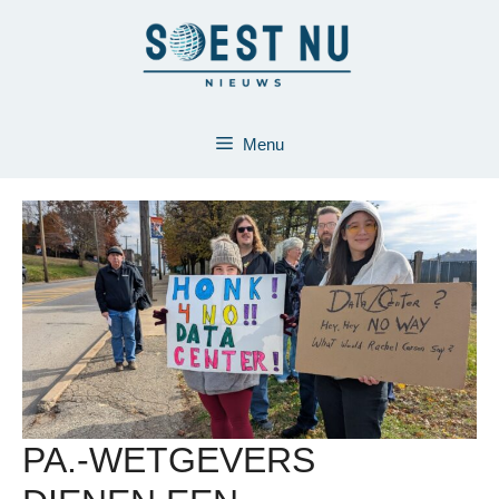
Ga
naar
de
inhoud
Menu
PA.-WETGEVERS