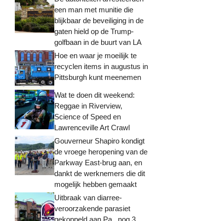
een man met munitie die
blijkbaar de beveiliging in de
gaten hield op de Trump-
golfbaan in de buurt van LA
Hoe en waar je moeilijk te
recyclen items in augustus in
Pittsburgh kunt meenemen
Wat te doen dit weekend:
Reggae in Riverview,
Science of Speed ​​en
Lawrenceville Art Crawl
Gouverneur Shapiro kondigt
de vroege heropening van de
Parkway East-brug aan, en
dankt de werknemers die dit
mogelijk hebben gemaakt
Uitbraak van diarree-
veroorzakende parasiet
gekoppeld aan Pa., nog 3