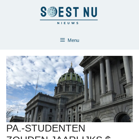
Ga
naar
de
inhoud
Menu
PA.-STUDENTEN