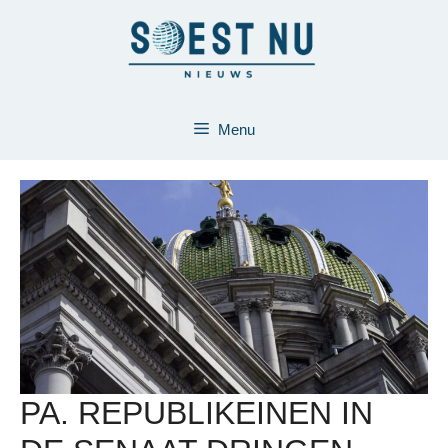
Ga
naar
de
inhoud
Menu
PA. REPUBLIKEINEN IN