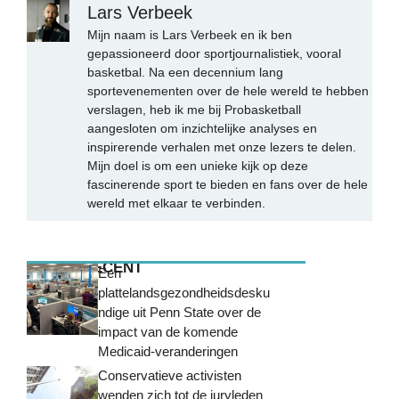
Lars Verbeek
Mijn naam is Lars Verbeek en ik ben
gepassioneerd door sportjournalistiek, vooral
basketbal. Na een decennium lang
sportevenementen over de hele wereld te hebben
verslagen, heb ik me bij Probasketball
aangesloten om inzichtelijke analyses en
inspirerende verhalen met onze lezers te delen.
Mijn doel is om een unieke kijk op deze
fascinerende sport te bieden en fans over de hele
wereld met elkaar te verbinden.
MEEST RECENT
Een
plattelandsgezondheidsdesku
ndige uit Penn State over de
impact van de komende
Medicaid-veranderingen
Conservatieve activisten
wenden zich tot de juryleden