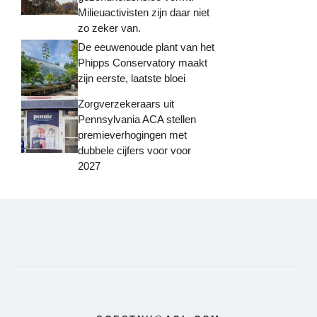
Milieuactivisten zijn daar niet
zo zeker van.
De eeuwenoude plant van het
Phipps Conservatory maakt
zijn eerste, laatste bloei
Zorgverzekeraars uit
Pennsylvania ACA stellen
premieverhogingen met
dubbele cijfers voor voor
2027