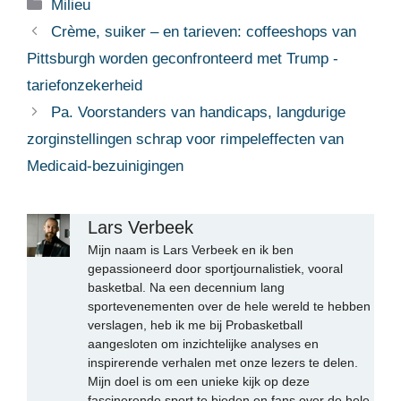
Categorieën
Milieu
Crème, suiker – en tarieven: coffeeshops van
Pittsburgh worden geconfronteerd met Trump -
tariefonzekerheid
Pa. Voorstanders van handicaps, langdurige
zorginstellingen schrap voor rimpeleffecten van
Medicaid-bezuinigingen
Lars Verbeek
Mijn naam is Lars Verbeek en ik ben
gepassioneerd door sportjournalistiek, vooral
basketbal. Na een decennium lang
sportevenementen over de hele wereld te hebben
verslagen, heb ik me bij Probasketball
aangesloten om inzichtelijke analyses en
inspirerende verhalen met onze lezers te delen.
Mijn doel is om een unieke kijk op deze
fascinerende sport te bieden en fans over de hele