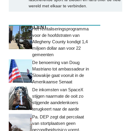
wereld met elkaar te verbinden.
MEEST RECENT
Het revitaliseringsprogramma
voor de hoofdstraten van
Allegheny County kondigt 1,4
miljoen dollar aan voor 22
gemeenten
De benoeming van Doug
Mastriano tot ambassadeur in
Slowakije gaat vooruit in de
Amerikaanse Senaat
De inkomsten van SpaceX
stijgen naarmate de ooit zo
stijgende aandelenkoers
terugkeert naar de aarde
Pa. DEP zegt dat percolaat
van stortplaatsen geen
gezondheidsrisico vormt.