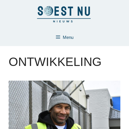
Ga
naar
de
inhoud
Menu
ONTWIKKELING