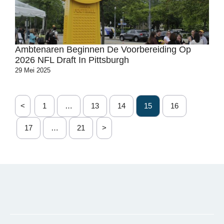
Ambtenaren Beginnen De Voorbereiding Op
2026 NFL Draft In Pittsburgh
29 Mei 2025
<
1
…
13
14
15
16
17
…
21
>