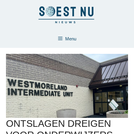
Ga
naar
de
inhoud
Menu
ONTSLAGEN DREIGEN