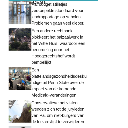
MEEST RECENT
Pa. budget stilletjes
versoepelde standaard voor
leadrapportage op scholen.
Problemen gaan veel dieper.
Een andere rechtbank
blokkeert het balzaalwerk in
het Witte Huis, waardoor een
beoordeling door het
Hooggerechtshof wordt
bemoeilijkt
Een
plattelandsgezondheidsdesku
ndige uit Penn State over de
impact van de komende
Medicaid-veranderingen
Conservatieve activisten
wenden zich tot de juryleden
van Pa. om niet-burgers van
de kiezerslijst te verwijderen