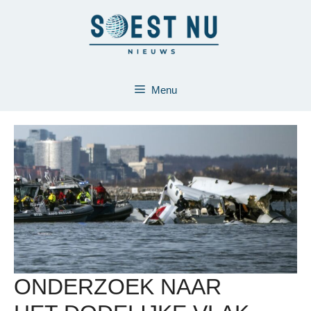
Ga
naar
de
inhoud
Menu
ONDERZOEK NAAR