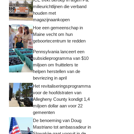
milieurichtlijnen die verband
houden met
magazijnaankopen
Hoe een gemeenschap in
Maine vecht om hun
geboortecentrum te redden
Pennsylvania lanceert een
subsidieprogramma van $10
miljoen om fruittelers te
helpen herstellen van de
bevriezing in april
Het revitaliseringsprogramma
voor de hoofdstraten van
Allegheny County kondigt 1,4
miljoen dollar aan voor 22
gemeenten
De benoeming van Doug
Mastriano tot ambassadeur in
Slowakije gaat vooruit in de