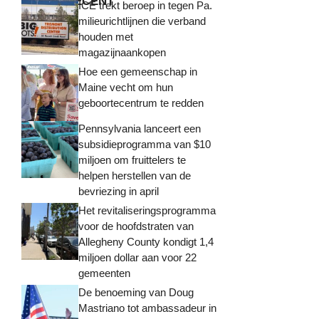
MEEST RECENT
ICE trekt beroep in tegen Pa.
milieurichtlijnen die verband
houden met
magazijnaankopen
Hoe een gemeenschap in
Maine vecht om hun
geboortecentrum te redden
Pennsylvania lanceert een
subsidieprogramma van $10
miljoen om fruittelers te
helpen herstellen van de
bevriezing in april
Het revitaliseringsprogramma
voor de hoofdstraten van
Allegheny County kondigt 1,4
miljoen dollar aan voor 22
gemeenten
De benoeming van Doug
Mastriano tot ambassadeur in