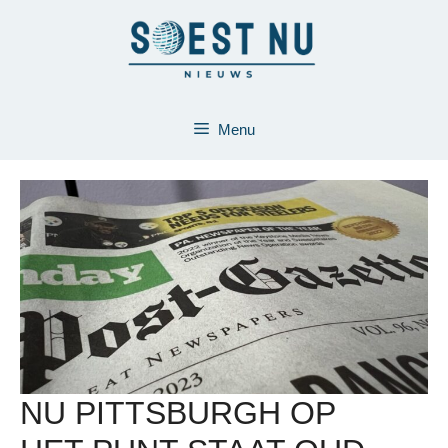
Ga
naar
de
inhoud
Menu
NU PITTSBURGH OP