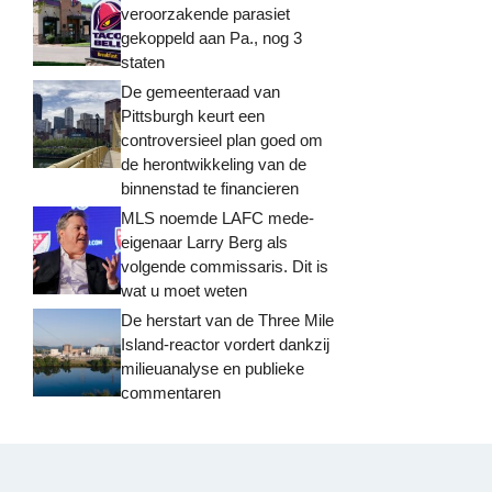
veroorzakende parasiet
gekoppeld aan Pa., nog 3
staten
De gemeenteraad van
Pittsburgh keurt een
controversieel plan goed om
de herontwikkeling van de
binnenstad te financieren
MLS noemde LAFC mede-
eigenaar Larry Berg als
volgende commissaris. Dit is
wat u moet weten
De herstart van de Three Mile
Island-reactor vordert dankzij
milieuanalyse en publieke
commentaren