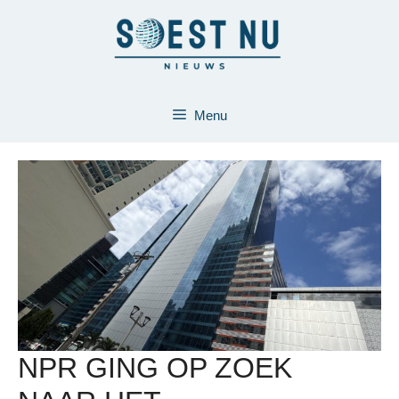
Ga
naar
de
inhoud
Menu
NPR GING OP ZOEK