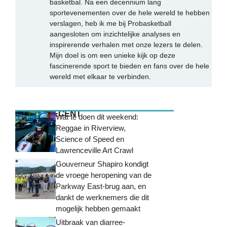
basketbal. Na een decennium lang
sportevenementen over de hele wereld te hebben
verslagen, heb ik me bij Probasketball
aangesloten om inzichtelijke analyses en
inspirerende verhalen met onze lezers te delen.
Mijn doel is om een unieke kijk op deze
fascinerende sport te bieden en fans over de hele
wereld met elkaar te verbinden.
MEEST RECENT
Wat te doen dit weekend:
Reggae in Riverview,
Science of Speed ​​en
Lawrenceville Art Crawl
Gouverneur Shapiro kondigt
de vroege heropening van de
Parkway East-brug aan, en
dankt de werknemers die dit
mogelijk hebben gemaakt
Uitbraak van diarree-