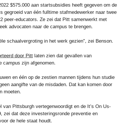
 2022 $575.000 aan startsubsidies heeft gegeven om de
is gegroeid van één fulltime stafmedewerker naar twee
22 peer-educators. Ze zei dat Pitt samenwerkt met
week advocaten naar de campus te brengen.
le schaalvergroting in het werk gezien”, zei Benson.
rteerd door Pitt
laten zien dat gevallen van
de campus zijn afgenomen.
ouwen en één op de zestien mannen tijdens hun studie
geen aangifte van de misdaden. Dat kan komen door
en moeten.
l van Pittsburgh vertegenwoordigt en de It’s On Us-
, zei dat deze investeringsronde preventie en
voor de hele staat houdt.