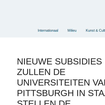
Ga
naar
de
inhoud
Internationaal
Milieu
Kunst & Cul
NIEUWE SUBSIDIES
ZULLEN DE
UNIVERSITEITEN VA
PITTSBURGH IN STA
STELLEN DE