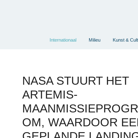
Ga
naar
de
inhoud
Internationaal
Milieu
Kunst & Cul
NASA STUURT HET
ARTEMIS-
MAANMISSIEPROG
OM, WAARDOOR EE
GEPLANDE LANDIN