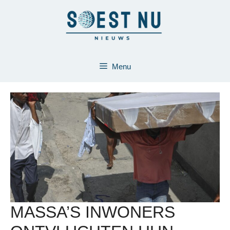
Ga
naar
de
inhoud
Menu
MASSA’S INWONERS