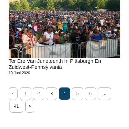
Ter Ere Van Juneteenth In Pittsburgh En
Zuidwest-Pennsylvania
19 Juni 2026
<
1
2
3
4
5
6
…
41
>