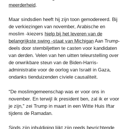
meerderheid
.
Maar sindsdien heeft hij zijn toon gemodereerd. Bij
de verkiezingen van november, Arabische en
moslim -kiezers
hielp bij het leveren van de
belangrijkste swing -staat van Michigan
Aan Trump-
deels door stembiljetten te casten voor kandidaten
van derden. Velen van hen uitten teleurstelling over
de onwrikbare steun van de Biden-Harris-
administratie voor de oorlog van Israël in Gaza,
ondanks tienduizenden civiele causaliteit.
“De moslimgemeenschap was er voor ons in
november. En terwijl ik president ben, zal ik er voor
je zijn,” zei Trump in maart in een Witte Huis Iftar
tijdens de Ramadan.
Sinds zijn inhuldiging lijkt zijn reeds bevrichtende