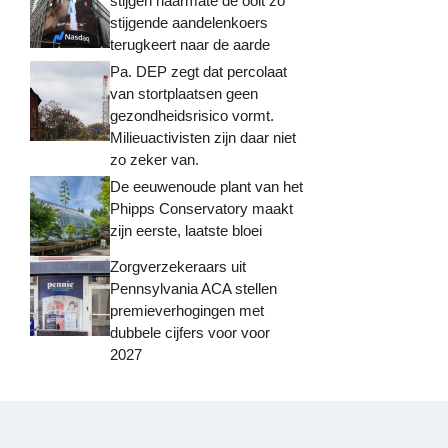
stijgen naarmate de ooit zo
stijgende aandelenkoers
terugkeert naar de aarde
Pa. DEP zegt dat percolaat
van stortplaatsen geen
gezondheidsrisico vormt.
Milieuactivisten zijn daar niet
zo zeker van.
De eeuwenoude plant van het
Phipps Conservatory maakt
zijn eerste, laatste bloei
Zorgverzekeraars uit
Pennsylvania ACA stellen
premieverhogingen met
dubbele cijfers voor voor
2027