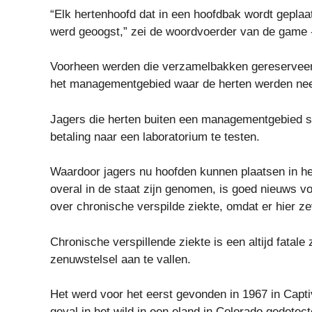
“Elk hertenhoofd dat in een hoofdbak wordt geplaat
werd geoogst,” zei de woordvoerder van de gam
Voorheen werden die verzamelbakken gereserveer
het managementgebied waar de herten werden nee
Jagers die herten buiten een managementgebied s
betaling naar een laboratorium te testen.
Waardoor jagers nu hoofden kunnen plaatsen in h
overal in de staat zijn genomen, is goed nieuws 
over chronische verspilde ziekte, omdat er hier ze
Chronische verspillende ziekte is een altijd fatale 
zenuwstelsel aan te vallen.
Het werd voor het eerst gevonden in 1967 in Capt
geval in het wild in een eland in Colorado gedetect