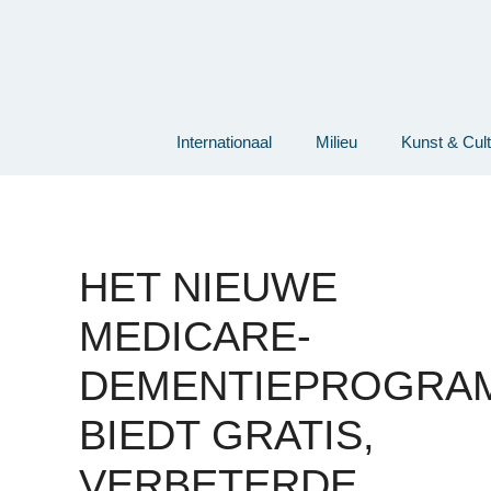
Ga
naar
de
inhoud
Internationaal
Milieu
Kunst & Cul
HET NIEUWE
MEDICARE-
DEMENTIEPROGRA
BIEDT GRATIS,
VERBETERDE