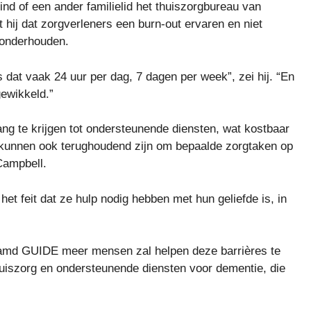
nd of een ander familielid het thuiszorgbureau van
 hij dat zorgverleners een burn-out ervaren en niet
e onderhouden.
 dat vaak 24 uur per dag, 7 dagen per week”, zei hij. “En
gewikkeld.”
ang te krijgen tot ondersteunende diensten, wat kostbaar
n kunnen ook terughoudend zijn om bepaalde zorgtaken op
Campbell.
het feit dat ze hulp nodig hebben met hun geliefde is, in
aamd GUIDE meer mensen zal helpen deze barrières te
huiszorg en ondersteunende diensten voor dementie, die