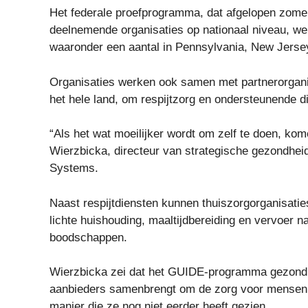
Het federale proefprogramma, dat afgelopen zome
deelnemende organisaties op nationaal niveau, werd 
waaronder een aantal in Pennsylvania, New Jerse
Organisaties werken ook samen met partnerorgani
het hele land, om respijtzorg en ondersteunende di
“Als het wat moeilijker wordt om zelf te doen, ko
Wierzbicka, directeur van strategische gezondh
Systems.
Naast respijtdiensten kunnen thuiszorgorganisatie
lichte huishouding, maaltijdbereiding en vervoer 
boodschappen.
Wierzbicka zei dat het GUIDE-programma gezondhe
aanbieders samenbrengt om de zorg voor mensen 
manier die ze nog niet eerder heeft gezien.