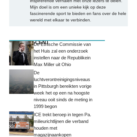
inspirerende verhalen met onze lezers te delen.
Mijn doel is om een unieke kijk op deze
fascinerende sport te bieden en fans over de hele
wereld met elkaar te verbinden.
MEEST RECENT
De Ethische Commissie van
het Huis zal een onderzoek
instellen naar de Republikein
Max Miller uit Ohio
De
luchtverontreinigingsniveaus
in Pittsburgh bereikten vorige
week het op een na hoogste
niveau ooit sinds de meting in
1999 begon
ICE trekt beroep in tegen Pa.
milieurichtlijnen die verband
houden met
magazijnaankopen