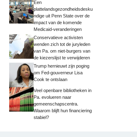
Een
plattelandsgezondheidsdesku
ndige uit Penn State over de
impact van de komende
Medicaid-veranderingen
Conservatieve activisten
wenden zich tot de juryleden
van Pa. om niet-burgers van
de kiezerslijst te verwijderen
Trump hernieuwt zijn poging
om Fed-gouverneur Lisa
Cook te ontslaan
Veel openbare bibliotheken in
Pa. evolueren naar
gemeenschapscentra.
Waarom blijft hun financiering
stabiel?