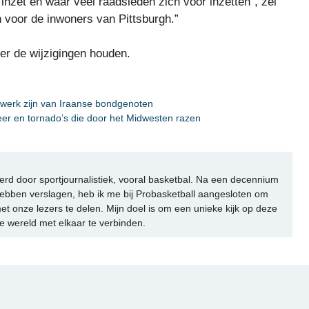
r inzet en waar veel raadsleden zich voor inzetten”, zei
jn voor de inwoners van Pittsburgh.”
er de wijzigingen houden.
t werk zijn van Iraanse bondgenoten
 en tornado’s die door het Midwesten razen
rd door sportjournalistiek, vooral basketbal. Na een decennium
ebben verslagen, heb ik me bij Probasketball aangesloten om
et onze lezers te delen. Mijn doel is om een unieke kijk op deze
e wereld met elkaar te verbinden.