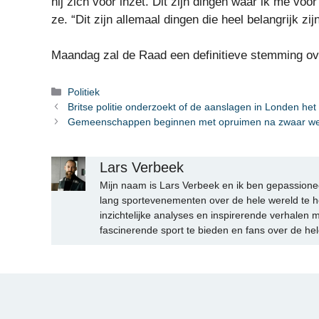
hij zich voor inzet. Dit zijn dingen waar ik me voo
ze. “Dit zijn allemaal dingen die heel belangrijk zi
Maandag zal de Raad een definitieve stemming ov
Categorieën
Politiek
Britse politie onderzoekt of de aanslagen in Londen he
Gemeenschappen beginnen met opruimen na zwaar weer
Lars Verbeek
Mijn naam is Lars Verbeek en ik ben gepassionee
lang sportevenementen over de hele wereld te h
inzichtelijke analyses en inspirerende verhalen m
fascinerende sport te bieden en fans over de hel