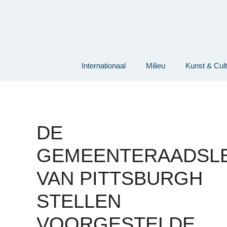
Ga
naar
de
inhoud
Internationaal
Milieu
Kunst & Cul
DE
GEMEENTERAADSL
VAN PITTSBURGH
STELLEN
VOORGESTELDE