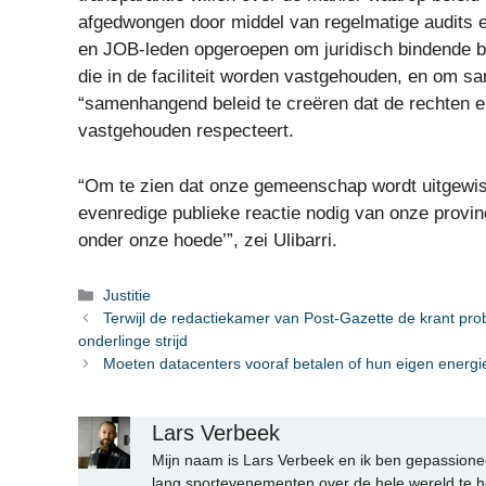
afgedwongen door middel van regelmatige audits e
en JOB-leden opgeroepen om juridisch bindende b
die in de faciliteit worden vastgehouden, en om 
“samenhangend beleid te creëren dat de rechten e
vastgehouden respecteert.
“Om te zien dat onze gemeenschap wordt uitgewist
evenredige publieke reactie nodig van onze provinci
onder onze hoede’”, zei Ulibarri.
Categorieën
Justitie
Terwijl de redactiekamer van Post-Gazette de krant prob
onderlinge strijd
Moeten datacenters vooraf betalen of hun eigen energ
Lars Verbeek
Mijn naam is Lars Verbeek en ik ben gepassionee
lang sportevenementen over de hele wereld te h