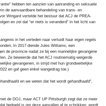
rantie” hebben ten aanzien van aanranding en seksuele
in de aanvaardbare behandeling van trans- en
evor Wingard vertelde het bestuur dat ACJ de PREA-
olgen en zei dat “er niets is veranderd” in het licht van
ngenis in het verleden naar verluidt haar eigen regels
onden. In 2017 diende Jules Williams, een
en de provincie nadat ze bij een mannelijke gevangene
len. Ze beweerde dat het ACJ routinematig weigerde
elijke gevangenen, in strijd met hun grondwettelijke
2022 en gaf geen enkel wangedrag toe.)
gehandhaafd en we weten dat het wordt gehandhaafd”,
s met de DOJ, maar ACT UP Pittsburgh zegt dat ze meer
dat bedoeld is om deze aanvallen af ​​te schrikken, wordt