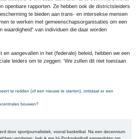
n openbare rapporten. Ze hebben ook de districtsleiders
escherming te bieden aan trans- en intersekse mensen
samen te werken met gemeenschapsorganisaties om een ​​
n waardigheid” van individuen die daar worden
 en aangevallen in het (federale) beleid, hebben we een
ale leiders om te zeggen: ‘We zullen dit niet toestaan ​​
eert te redden (of een nieuwe te starten), ontstaat er een
iecentrales bouwen?
rd door sportjournalistiek, vooral basketbal. Na een decennium
ebben verslagen, heb ik me bij Probasketball aangesloten om