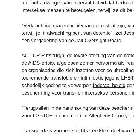
met het afdwingen van federaal beleid dat bedoel
intersekse mensen te beteugelen, terwijl ze dit b
“Verkrachting mag voor niemand een straf zijn, voor
terwijl je in afwachting bent van detentie”, zei Je
een vergadering van de Jail Oversight Board.
ACT UP Pittsburgh, de lokale afdeling van de nati
de AIDS-crisis,
afgelopen zomer hervormd
als rea
en organisaties die zich inzetten voor de uitroeii
toenemende transfobie en intimidatie
jegens LHBTQ
schadelijk gedrag te verwerpen
federaal beleid
ger
bescherming voor trans- en intersekse personen i
“Terugvallen in de handhaving van deze bescherm
voor LGBTQ+-mensen hier in Allegheny County”, z
Transgenders vormen slechts een klein deel van d