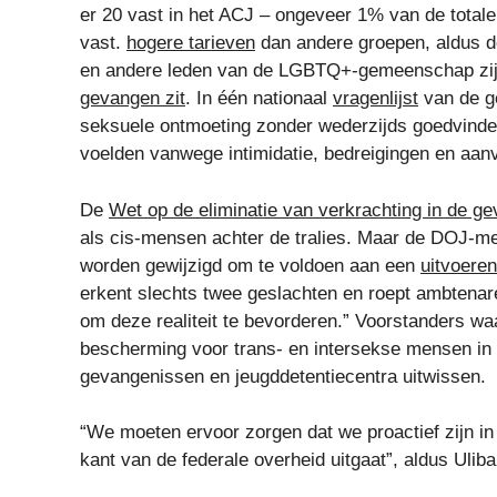
er 20 vast in het ACJ – ongeveer 1% van de totale
vast.
hogere tarieven
dan andere groepen, aldus 
en andere leden van de LGBTQ+-gemeenschap zij
gevangen zit
. In één nationaal
vragenlijst
van de ge
seksuele ontmoeting zonder wederzijds goedvinde
voelden vanwege intimidatie, bedreigingen en aan
De
Wet op de eliminatie van verkrachting in de g
als cis-mensen achter de tralies. Maar de DOJ-me
worden gewijzigd om te voldoen aan een
uitvoere
erkent slechts twee geslachten en roept ambtenar
om deze realiteit te bevorderen.” Voorstanders wa
bescherming voor trans- en intersekse mensen in 
gevangenissen en jeugddetentiecentra uitwissen.
“We moeten ervoor zorgen dat we proactief zijn i
kant van de federale overheid uitgaat”, aldus Ulibar