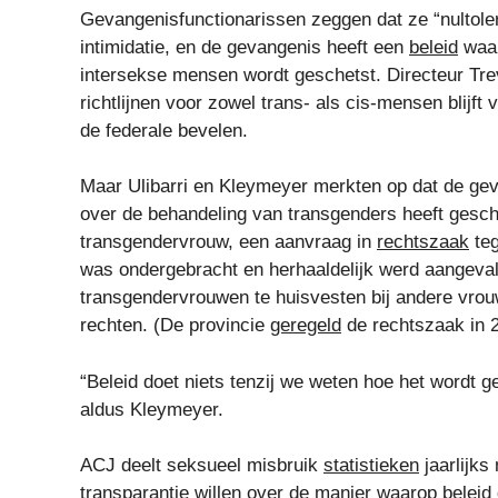
Gevangenisfunctionarissen zeggen dat ze “nultole
intimidatie, en de gevangenis heeft een
beleid
waar
intersekse mensen wordt geschetst. Directeur Tr
richtlijnen voor zowel trans- als cis-mensen blijft v
de federale bevelen.
Maar Ulibarri en Kleymeyer merkten op dat de geva
over de behandeling van transgenders heeft gesch
transgendervrouw, een aanvraag in
rechtszaak
teg
was ondergebracht en herhaaldelijk werd aangeval
transgendervrouwen te huisvesten bij andere vrouw
rechten. (De provincie
geregeld
de rechtszaak in 
“Beleid doet niets tenzij we weten hoe het wordt 
aldus Kleymeyer.
ACJ deelt seksueel misbruik
statistieken
jaarlijk
transparantie willen over de manier waarop beleid 