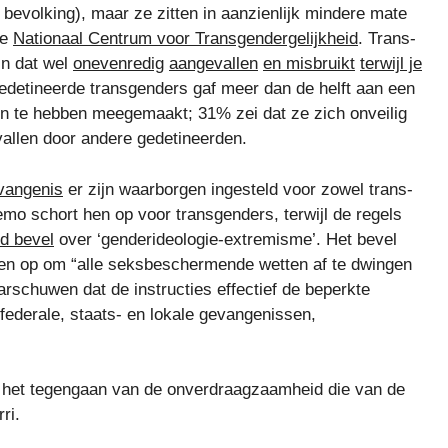
 bevolking), maar ze zitten in aanzienlijk mindere mate
de
Nationaal Centrum voor Transgendergelijkheid
. Trans-
n dat wel
onevenredig
aangevallen
en misbruikt
terwijl je
detineerde transgenders gaf meer dan de helft aan een
n te hebben meegemaakt; 31% zei dat ze zich onveilig
vallen door andere gedetineerden.
evangenis
er zijn waarborgen ingesteld voor zowel trans-
mo schort hen op voor transgenders, terwijl de regels
nd bevel
over ‘genderideologie-extremisme’. Het bevel
en op om “alle seksbeschermende wetten af ​​te dwingen
arschuwen dat de instructies effectief de beperkte
federale, staats- en lokale gevangenissen,
n het tegengaan van de onverdraagzaamheid die van de
ri.