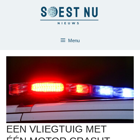
Ga
naar
de
inhoud
Menu
EEN VLIEGTUIG MET