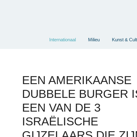
Ga
naar
de
inhoud
Internationaal
Milieu
Kunst & Cul
EEN AMERIKAANSE
DUBBELE BURGER I
EEN VAN DE 3
ISRAËLISCHE
GIJZELAARS DIE ZIJ