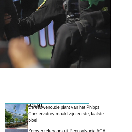
MEEST RECENT
De eeuwenoude plant van het Phipps
Conservatory maakt zijn eerste, laatste
bloei
Zorgverzekeraars uit Pennsylvania ACA