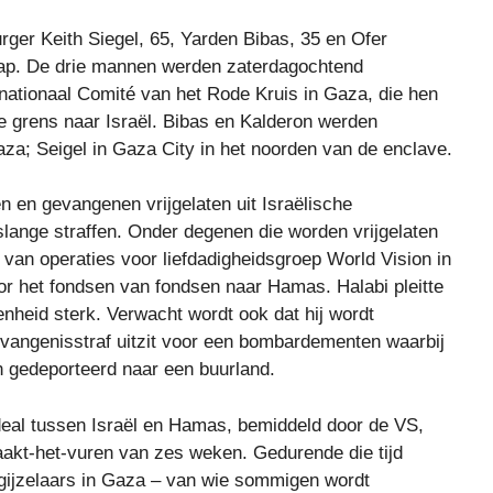
ger Keith Siegel, 65, Yarden Bibas, 35 en Ofer
hap. De drie mannen werden zaterdagochtend
nationaal Comité van het Rode Kruis in Gaza, die hen
de grens naar Israël. Bibas en Kalderon werden
za; Seigel in Gaza City in het noorden van de enclave.
n en gevangenen vrijgelaten uit Israëlische
ange straffen. Onder degenen die worden vrijgelaten
an operaties voor liefdadigheidsgroep World Vision in
or het fondsen van fondsen naar Hamas. Halabi pleitte
enheid sterk. Verwacht wordt ook dat hij wordt
evangenisstraf uitzit voor een bombardementen waarbij
en gedeporteerd naar een buurland.
deal tussen Israël en Hamas, bemiddeld door de VS,
aakt-het-vuren van zes weken. Gedurende die tijd
 gijzelaars in Gaza – van wie sommigen wordt