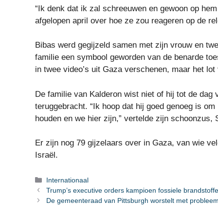
“Ik denk dat ik zal schreeuwen en gewoon op hem s
afgelopen april over hoe ze zou reageren op de r
Bibas werd gegijzeld samen met zijn vrouw en twe
familie een symbool geworden van de benarde toest
in twee video’s uit Gaza verschenen, maar het lot 
De familie van Kalderon wist niet of hij tot de dag 
teruggebracht. “Ik hoop dat hij goed genoeg is o
houden en we hier zijn,” vertelde zijn schoonzus
Er zijn nog 79 gijzelaars over in Gaza, van wie ve
Israël.
Categorieën
Internationaal
Trump’s executive orders kampioen fossiele brandstoffe
De gemeenteraad van Pittsburgh worstelt met proble