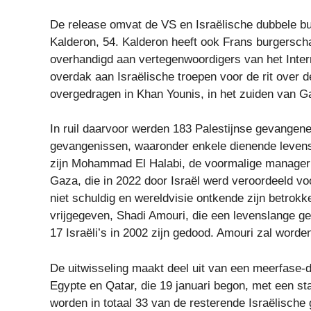
De release omvat de VS en Israëlische dubbele bur
Kalderon, 54. Kalderon heeft ook Frans burgersc
overhandigd aan vertegenwoordigers van het Inter
overdak aan Israëlische troepen voor de rit over 
overgedragen in Khan Younis, in het zuiden van Ga
In ruil daarvoor werden 183 Palestijnse gevangene
gevangenissen, waaronder enkele dienende levensl
zijn Mohammad El Halabi, de voormalige manager v
Gaza, die in 2022 door Israël werd veroordeeld vo
niet schuldig en wereldvisie ontkende zijn betrokk
vrijgegeven, Shadi Amouri, die een levenslange g
17 Israëli’s in 2002 zijn gedood. Amouri zal word
De uitwisseling maakt deel uit van een meerfase-
Egypte en Qatar, die 19 januari begon, met een st
worden in totaal 33 van de resterende Israëlische