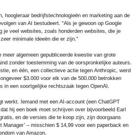
gh, hoogleraar bedrijfstechnologieën en marketing aan de
evolgen van AI bestudeert. “Als je gewoon op Google
g je veel websites, zoals honderden websites, die je
zeer minimale ideeën die er zijn.”
de meer algemeen gepubliceerde kwestie van grote
aind zonder toestemming van de oorspronkelijke auteurs.
tie, en één, een collectieve actie tegen Anthropic, werd
 ongeveer $3.000 voor elk van de 500.000 betrokken
rs in een soortgelijke rechtszaak tegen OpenAI.
lgt werkt. Iemand met een AI-account (een ChatGPT
at hij een boek moet schrijven over bijvoorbeeld Earl
atis, en de versies die te koop zijn, zijn doorgaans
t Manager’ – misschien $ 14,99 voor een paperback en
eigendom van Amazon.