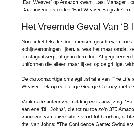
‘Earl Weaver’ op Amazon kwam ‘Last Manager’, on
Daarbovenop stonden ‘Earl Weaver Biografie’ en ‘
Het Vreemde Geval Van ‘Bil
Non-fictietitels die door mensen geschreven boe
schijnvertoningen lijken, al was het maar omdat 
omslagontwerp, of gebruiken door AI gegenereerde
uniformen die alleen maar lijken op de grillige, wi
De cartoonachtige omslagillustratie van ‘The Life 
Weaver leek op een jonge George Clooney met ee
Vaak is de auteursvermelding een aanwijzing. ‘Ea
aan ene ‘Bill Johns’, die tot nu toe zo’n 375 Amaz
variërend van universiteitssport tot bourbon, ech
titel van Johns: “The Confidence Game: Swindlers, 