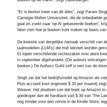
“Er is beslist meer van dit alles”, zegt Param Sin
Carnegie Mellon Universiteit, die de onbedoelde g
gaat en zoekt naar ‘op AI gebaseerde boeken’, krij
laten zien hoe je boeken kunt maken op basis van 
De kwestie van dergelijke namaak verschilt van 
taalmodellen (LLM’s) die met teksten worden getr
Er lopen verschillende rechtszaken over deze kwes
in september afgehandeld. (De auteurs ontvangen
boeken.)
De Authors Guild zelf is een van de eise
Singh zei dat het bedrijfsmodel op Amazon als vo
Plus-account kost ongeveer $ 20 per maand) zegt d
Weaver. Het plaatsen van dat boek op Amazon is gr
goedkoper dan de hardback van $ 30 van ‘The Las
nog minder voor een versie in de Kindle Store, 