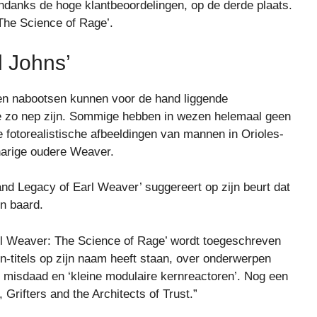
danks de hoge klantbeoordelingen, op de derde plaats.
The Science of Rage’.
l Johns’
ken nabootsen kunnen voor de hand liggende
ze zo nep zijn. Sommige hebben in wezen helemaal geen
 fotorealistische afbeeldingen van mannen in Orioles-
tharige oudere Weaver.
and Legacy of Earl Weaver’ suggereert op zijn beurt dat
n baard.
rl Weaver: The Science of Rage’ wordt toegeschreven
on-titels op zijn naam heeft staan, over onderwerpen
te misdaad en ‘kleine modulaire kernreactoren’. Nog een
Grifters and the Architects of Trust.”