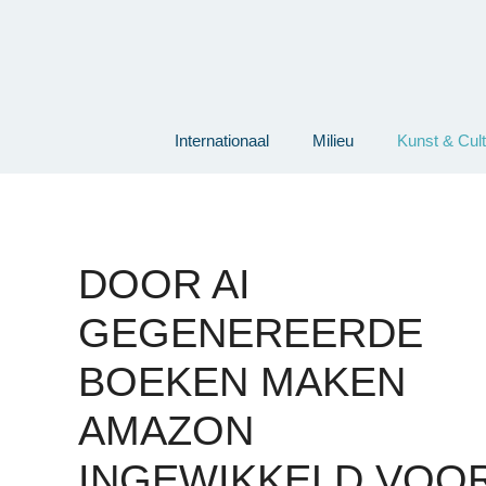
Ga
naar
de
inhoud
Internationaal
Milieu
Kunst & Cul
DOOR AI
GEGENEREERDE
BOEKEN MAKEN
AMAZON
INGEWIKKELD VOO