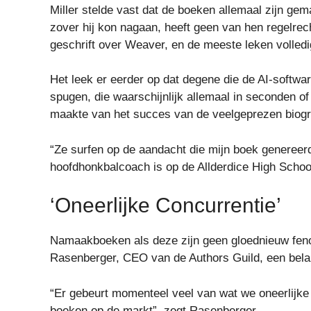
Miller stelde vast dat de boeken allemaal zijn gem
zover hij kon nagaan, heeft geen van hen regelrec
geschrift over Weaver, en de meeste leken volledig
Het leek er eerder op dat degene die de AI-softwar
spugen, die waarschijnlijk allemaal in seconden 
maakte van het succes van de veelgeprezen biograf
“Ze surfen op de aandacht die mijn boek genereerde
hoofdhonkbalcoach is op de Allderdice High Schoo
‘Oneerlijke Concurrentie’
Namaakboeken als deze zijn geen gloednieuw feno
Rasenberger, CEO van de Authors Guild, een bela
“Er gebeurt momenteel veel van wat we oneerlijk
boeken op de markt”, zegt Rasenberger.