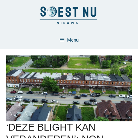
Ga
naar
de
inhoud
Menu
‘DEZE BLIGHT KAN