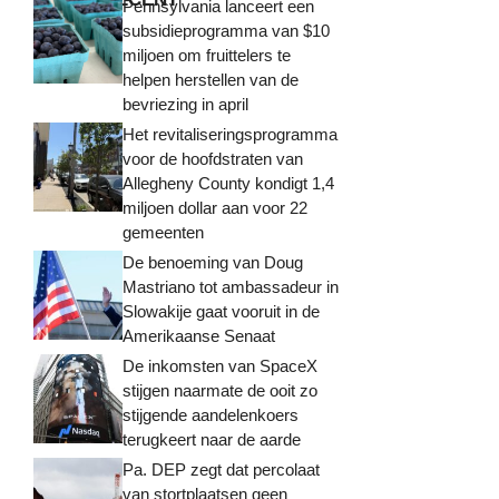
Pennsylvania lanceert een
subsidieprogramma van $10
miljoen om fruittelers te
helpen herstellen van de
bevriezing in april
Het revitaliseringsprogramma
voor de hoofdstraten van
Allegheny County kondigt 1,4
miljoen dollar aan voor 22
gemeenten
De benoeming van Doug
Mastriano tot ambassadeur in
Slowakije gaat vooruit in de
Amerikaanse Senaat
De inkomsten van SpaceX
stijgen naarmate de ooit zo
stijgende aandelenkoers
terugkeert naar de aarde
Pa. DEP zegt dat percolaat
van stortplaatsen geen