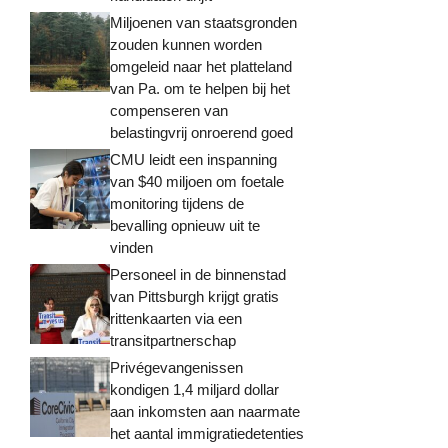
Miljoenen van staatsgronden
zouden kunnen worden
omgeleid naar het platteland
van Pa. om te helpen bij het
compenseren van
belastingvrij onroerend goed
CMU leidt een inspanning
van $40 miljoen om foetale
monitoring tijdens de
bevalling opnieuw uit te
vinden
Personeel in de binnenstad
van Pittsburgh krijgt gratis
rittenkaarten via een
transitpartnerschap
Privégevangenissen
kondigen 1,4 miljard dollar
aan inkomsten aan naarmate
het aantal immigratiedetenties