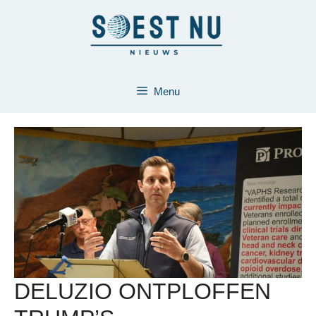
Ga
naar
de
inhoud
Menu
DELUZIO ONTPLOFFEN