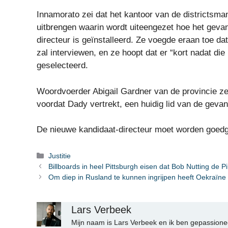
Innamorato zei dat het kantoor van de districts
uitbrengen waarin wordt uiteengezet hoe het geva
directeur is geïnstalleerd. Ze voegde eraan toe 
zal interviewen, en ze hoopt dat er “kort nadat di
geselecteerd.
Woordvoerder Abigail Gardner van de provincie zei
voordat Dady vertrekt, een huidig ​​lid van de gevang
De nieuwe kandidaat-directeur moet worden goedg
Categorieën
Justitie
Billboards in heel Pittsburgh eisen dat Bob Nutting de P
Om diep in Rusland te kunnen ingrijpen heeft Oekraïne
Lars Verbeek
Mijn naam is Lars Verbeek en ik ben gepassionee