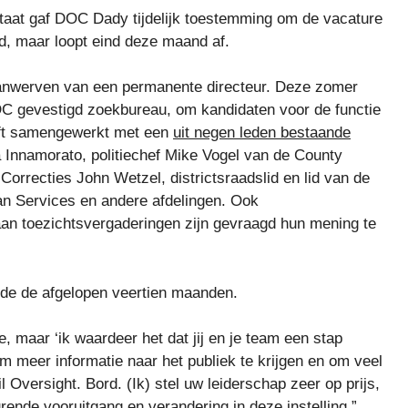
taat gaf DOC Dady tijdelijk toestemming om de vacature
gd, maar loopt eind deze maand af.
aanwerven van een permanente directeur. Deze zomer
C gevestigd zoekbureau, om kandidaten voor de functie
eeft samengewerkt met een
uit negen leden bestaande
Innamorato, politiechef Mike Vogel van de County
Correcties John Wetzel, districtsraadslid en lid van de
an Services en andere afdelingen. Ook
n toezichtsvergaderingen zijn gevraagd hun mening te
de de afgelopen veertien maanden.
, maar ‘ik waardeer het dat jij en je team een ​​stap
 meer informatie naar het publiek te krijgen en om veel
l Oversight. Bord. (Ik) stel uw leiderschap zeer op prijs,
rende vooruitgang en verandering in deze instelling.”