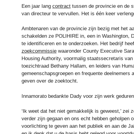
Een jaar lang
contract
tussen de provincie en de s
van directeur te vervullen. Het is één keer verlen
Ambtenaren van de provincie zijn bezig met het 
schakelden ze POLIHIRE in, een in Washington, D
te identificeren en te onderzoeken. Het bedrijf h
zoekcommissie
waaronder County Executive Sara 
Housing Authority, voormalig staatssecretaris van 
toezichtraad Bethany Hallam, en leiders van Hum
gemeenschapsgroepen en frequente deelnemers aa
geven over de zoektocht.
Innamorato bedankte Dady voor zijn werk geduren
‘Ik weet dat het niet gemakkelijk is geweest,’ zei ze
verder zijn gegaan en ons echt hebben geholpen om
voorlichting te geven aan het publiek en aan de Jai
en ik denk dat u de basis hebt gelegd voor voortdu