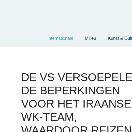
Ga
naar
de
inhoud
Internationaal
Milieu
Kunst & Cul
DE VS VERSOEPEL
DE BEPERKINGEN
VOOR HET IRAANSE
WK-TEAM,
WAARDOOR REIZEN