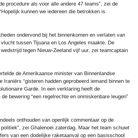
e procedure als voor alle andere 47 teams”, zei de
Hopelijk kunnen we iedereen die betrokken is
jkheden ondervond bij het binnenkomen en verlaten van
 vlucht tussen Tijuana en Los Angeles maakte. De
 wedstrijd tegen Nieuw-Zeeland vijf uur, zei teamcaptain
ertelde de Amerikaanse minister van Binnenlandse
e Iraniërs “gisteren hadden geprobeerd iemand binnen te
lutionaire Garde. In een verklaring heeft de
en de bewering “een regelrechte en onmiskenbare leugen”
endeels onthouden van openlijk commentaar op de
e politiek”, zei Ghalenoei zaterdag. Maar het team schuwt
ffers van een dodelijke raketaanval op een basisschool