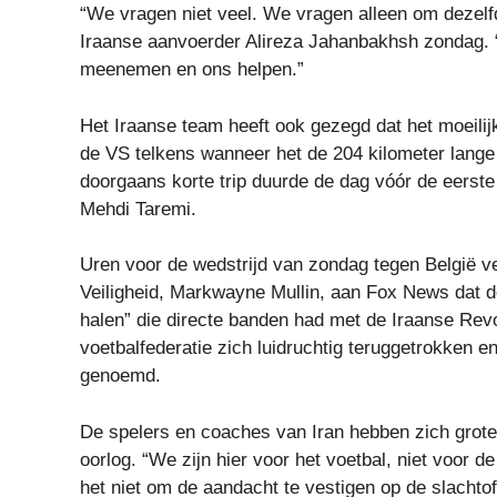
“We vragen niet veel. We vragen alleen om dezelfd
Iraanse aanvoerder Alireza Jahanbakhsh zondag. “
meenemen en ons helpen.”
Het Iraanse team heeft ook gezegd dat het moeili
de VS telkens wanneer het de 204 kilometer lange
doorgaans korte trip duurde de dag vóór de eerste
Mehdi Taremi.
Uren voor de wedstrijd van zondag tegen België v
Veiligheid, Markwayne Mullin, aan Fox News dat d
halen” die directe banden had met de Iraanse Revo
voetbalfederatie zich luidruchtig teruggetrokken 
genoemd.
De spelers en coaches van Iran hebben zich grot
oorlog. “We zijn hier voor het voetbal, niet voor d
het niet om de aandacht te vestigen op de slachto