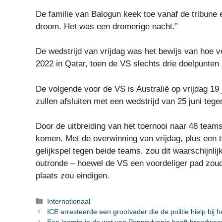
De familie van Balogun keek toe vanaf de tribune
droom. Het was een dromerige nacht.”
De wedstrijd van vrijdag was het bewijs van hoe
2022 in Qatar, toen de VS slechts drie doelpunten 
De volgende voor de VS is Australië op vrijdag 19
zullen afsluiten met een wedstrijd van 25 juni tege
Door de uitbreiding van het toernooi naar 48 teams
komen. Met de overwinning van vrijdag, plus een t
gelijkspel tegen beide teams, zou dit waarschijnl
outronde – hoewel de VS een voordeliger pad zoud
plaats zou eindigen.
Categorieën
Internationaal
ICE arresteerde een grootvader die de politie hielp bij
Een leemte in de wet van Pennsylvania heeft brandweerb