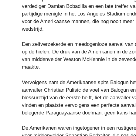
verdediger Damian Bobadilla en een late treffer 
partijdige menigte in het Los Angeles Stadium onde
voor de Amerikaanse mannen, die nog nooit meer 
wedstrijd.
Een zelfverzekerde en meedogenloze aanval van de
op de hielen. De druk van de Amerikanen in de zo
van middenvelder Weston McKennie in de zevende 
maakte.
Vervolgens nam de Amerikaanse spits Balogun het
aanvaller Christian Pulisic de voet van Balogun en
blessuretijd van de eerste helft, liet de aanvaller
vinden en plaatste vervolgens een perfecte aanval
belegerde Paraguayaanse doelman, geen kans had
De Amerikanen waren ingetogener in een rustigere 
voor middenvelder Sebastian Berhalter, die pas d