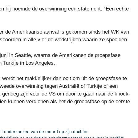
 en hij noemde de overwinning een statement. “Een echte
 ver de Amerikaanse aanval is gekomen sinds het WK van
scoorden in alle vier de wedstrijden waarin ze speelden.
 juni in Seattle, waarna de Amerikanen de groepsfase
n Turkije in Los Angeles.
 wordt het makkelijker dan ooit om uit de groepsfase te
weede overwinning tegen Australië of Turkije of een
ijk genoeg zijn voor de VS om door te gaan naar de knock-
en kunnen verdienen als het de groepsfase op de eerste
 het onderzoeken van de moord op zijn dochter
edrijven en provinciale penningmeesters met elkaar in conflict