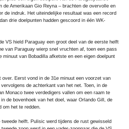
van de Amerikaan Gio Reyna – brachten de overvolle en
r de indruk. Het uiteindelijke resultaat was een record
dan drie doelpunten hadden gescoord in één WK-
 VS hield Paraguay een groot deel van de eerste helft
ne van Paraguay wierp snel vruchten af, toen een pass
minuut van Bobadilla afketste en een eigen doelpunt
 over. Eerst vond in de 31e minuut een voorzet van
 vervolgens de achterkant van het net. Toen, in de
 van Monaco twee verdedigers vallen om een ​​raam te
 in de bovenhoek van het doel, waar Orlando Gill, de
 om het te redden.
tweede helft. Pulisic werd tijdens de rust gewisseld
e tweede zoon werd in een vader-zoonpaar die de VS