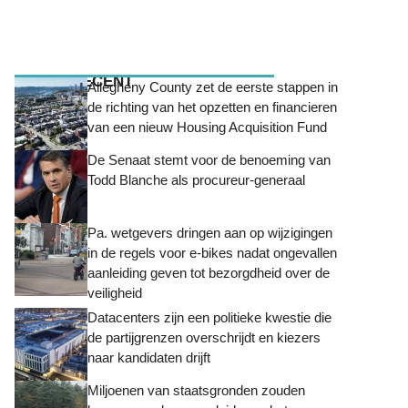
MEEST RECENT
Allegheny County zet de eerste stappen in
de richting van het opzetten en financieren
van een nieuw Housing Acquisition Fund
De Senaat stemt voor de benoeming van
Todd Blanche als procureur-generaal
Pa. wetgevers dringen aan op wijzigingen
in de regels voor e-bikes nadat ongevallen
aanleiding geven tot bezorgdheid over de
veiligheid
Datacenters zijn een politieke kwestie die
de partijgrenzen overschrijdt en kiezers
naar kandidaten drijft
Miljoenen van staatsgronden zouden