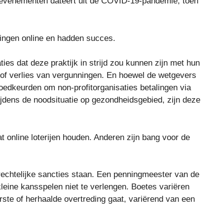
e evenementen dateert uit de COVID-19-pandemie, toen
ingen online en hadden succes.
s dat deze praktijk in strijd zou kunnen zijn met hun
s of verlies van vergunningen. En hoewel de wetgevers
goedkeurden om non-profitorganisaties betalingen via
jdens de noodsituatie op gezondheidsgebied, zijn deze
 online loterijen houden. Anderen zijn bang voor de
frechtelijke sancties staan. Een penningmeester van de
leine kansspelen niet te verlengen. Boetes variëren
erste of herhaalde overtreding gaat, variërend van een