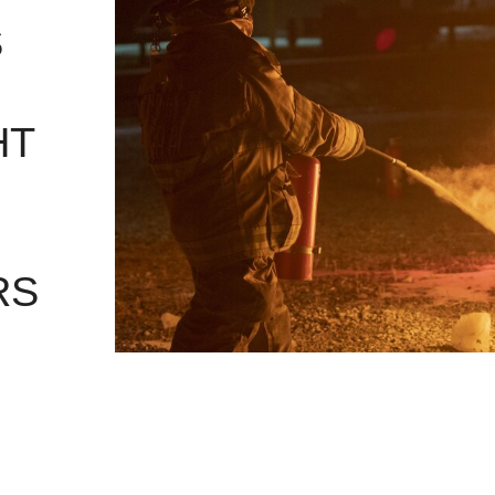
S
HT
RS