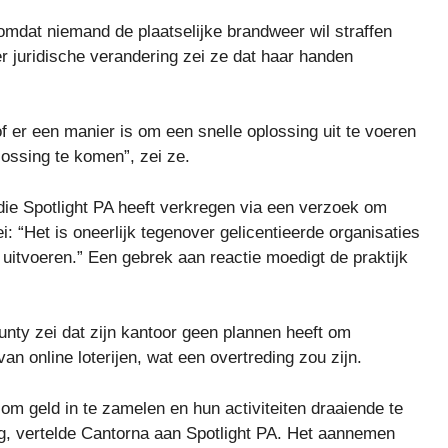
omdat niemand de plaatselijke brandweer wil straffen
r juridische verandering zei ze dat haar handen
of er een manier is om een ​​snelle oplossing uit te voeren
lossing te komen”, zei ze.
 die Spotlight PA heeft verkregen via een verzoek om
 “Het is oneerlijk tegenover gelicentieerde organisaties
e uitvoeren.” Een gebrek aan reactie moedigt de praktijk
nty zei dat zijn kantoor geen plannen heeft om
n online loterijen, wat een overtreding zou zijn.
k om geld in te zamelen en hun activiteiten draaiende te
g, vertelde Cantorna aan Spotlight PA. Het aannemen