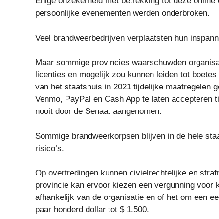
Enige onzekerheid met betrekking tot deze onlin
persoonlijke evenementen werden onderbroken.
Veel brandweerbedrijven verplaatsten hun inspann
Maar sommige provincies waarschuwden organisatie
licenties en mogelijk zou kunnen leiden tot boete
van het staatshuis in 2021 tijdelijke maatregelen 
Venmo, PayPal en Cash App te laten accepteren ti
nooit door de Senaat aangenomen.
Sommige brandweerkorpsen blijven in de hele staat
risico’s.
Op overtredingen kunnen civielrechtelijke en stra
provincie kan ervoor kiezen een vergunning voor k
afhankelijk van de organisatie en of het om een ​​e
paar honderd dollar tot $ 1.500.