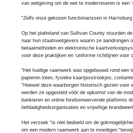
van wetgeving om de wet te moderniseren is een ‘n
“Zelfs onze gekozen functionarissen in Harrisburg
Op het platteland van Sullivan County stuurden 
naar hun staatswetgevers waarin ze aandrongen op 
betaalmethoden en elektronische kaartverkoopsyst
voor deze praktijken en ‘uniforme richtlijnen voor 
“Het huidige raamwerk was opgebouwd rond een tr
papieren loten, fysieke kaartjesstrookjes, contant
“Hoewel deze waarborgen historisch gezien voor 
werden ze opgesteld vóór de opkomst van de mode
bankieren en online fondsenwervende platforms di
liefdadigheidsorganisaties en vrijwillige brandweer
Het verzoek “is niet bedoeld om de gokmogelijkhed
om een ​​modern raamwerk aan te moedigen “terwijl 