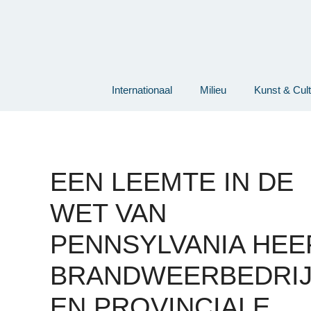
Ga
naar
de
inhoud
Internationaal
Milieu
Kunst & Cul
EEN LEEMTE IN DE
WET VAN
PENNSYLVANIA HEE
BRANDWEERBEDRI
EN PROVINCIALE