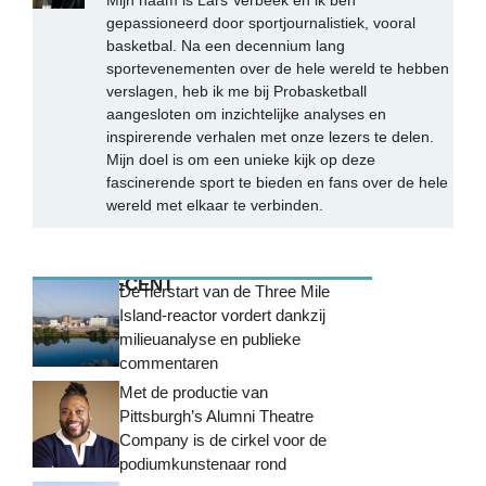
Mijn naam is Lars Verbeek en ik ben
gepassioneerd door sportjournalistiek, vooral
basketbal. Na een decennium lang
sportevenementen over de hele wereld te hebben
verslagen, heb ik me bij Probasketball
aangesloten om inzichtelijke analyses en
inspirerende verhalen met onze lezers te delen.
Mijn doel is om een unieke kijk op deze
fascinerende sport te bieden en fans over de hele
wereld met elkaar te verbinden.
MEEST RECENT
De herstart van de Three Mile
Island-reactor vordert dankzij
milieuanalyse en publieke
commentaren
Met de productie van
Pittsburgh’s Alumni Theatre
Company is de cirkel voor de
podiumkunstenaar rond